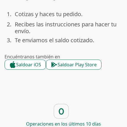
1.
Cotizas y haces tu pedido.
done
2.
Recibes las instrucciones para hacer tu
done
envío.
3.
Te enviamos el saldo cotizado.
done
Encuéntranos también en
Saldoar iOS
Saldoar Play Store
0
Operaciones en los últimos 10 días