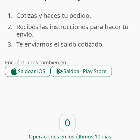
1.
Cotizas y haces tu pedido.
done
2.
Recibes las instrucciones para hacer tu
done
envío.
3.
Te enviamos el saldo cotizado.
done
Encuéntranos también en
Saldoar iOS
Saldoar Play Store
0
Operaciones en los últimos 10 días