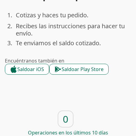
1.
Cotizas y haces tu pedido.
done
2.
Recibes las instrucciones para hacer tu
done
envío.
3.
Te enviamos el saldo cotizado.
done
Encuéntranos también en
Saldoar iOS
Saldoar Play Store
0
Operaciones en los últimos 10 días