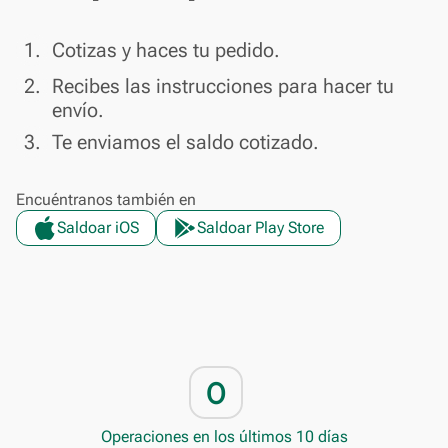
done
1.
Cotizas y haces tu pedido.
done
2.
Recibes las instrucciones para hacer tu
envío.
done
3.
Te enviamos el saldo cotizado.
Encuéntranos también en
Saldoar iOS
Saldoar Play Store
0
Operaciones en los últimos 10 días