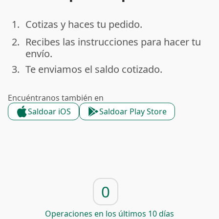
1.
Cotizas y haces tu pedido.
done
2.
Recibes las instrucciones para hacer tu
done
envío.
3.
Te enviamos el saldo cotizado.
done
Encuéntranos también en
Saldoar iOS
Saldoar Play Store
0
Operaciones en los últimos 10 días