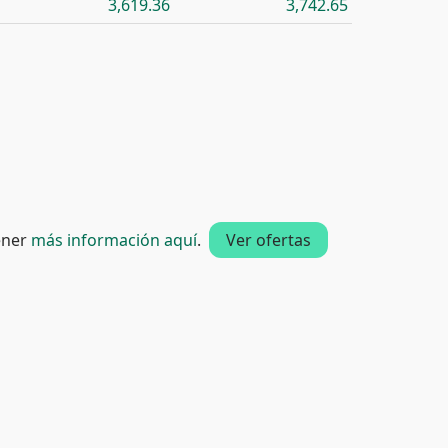
3,619.36
3,742.65
tener
más información aquí
.
Ver ofertas