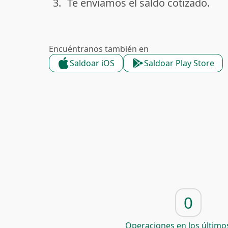
3.
Te enviamos el saldo cotizado.
done
Encuéntranos también en
Saldoar iOS
Saldoar Play Store
0
Operaciones en los últimos