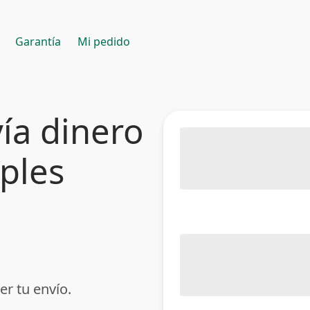
Garantía
Mi pedido
ía dinero
mples
er tu envío.