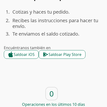
1.
Cotizas y haces tu pedido.
done
2.
Recibes las instrucciones para hacer tu
done
envío.
3.
Te enviamos el saldo cotizado.
done
Encuéntranos también en
Saldoar iOS
Saldoar Play Store
0
Operaciones en los últimos 10 días