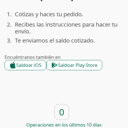
1.
Cotizas y haces tu pedido.
done
2.
Recibes las instrucciones para hacer tu
done
envío.
3.
Te enviamos el saldo cotizado.
done
Encuéntranos también en
Saldoar iOS
Saldoar Play Store
0
Operaciones en los últimos 10 días