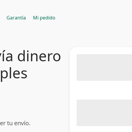
Garantía
Mi pedido
ía dinero
mples
er tu envío.