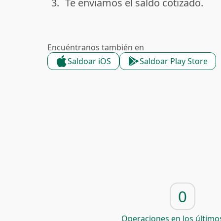
3.
Te enviamos el saldo cotizado.
done
Encuéntranos también en
Saldoar iOS
Saldoar Play Store
0
Operaciones en los últimos