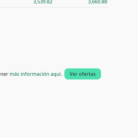
3,539.82
3,660.88
tener
más información aquí
.
Ver ofertas