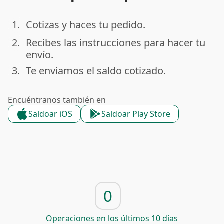
1.
Cotizas y haces tu pedido.
done
2.
Recibes las instrucciones para hacer tu
done
envío.
3.
Te enviamos el saldo cotizado.
done
Encuéntranos también en
Saldoar iOS
Saldoar Play Store
0
Operaciones en los últimos 10 días