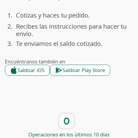
1.
Cotizas y haces tu pedido.
done
2.
Recibes las instrucciones para hacer tu
done
envío.
3.
Te enviamos el saldo cotizado.
done
Encuéntranos también en
Saldoar iOS
Saldoar Play Store
0
Operaciones en los últimos 10 días