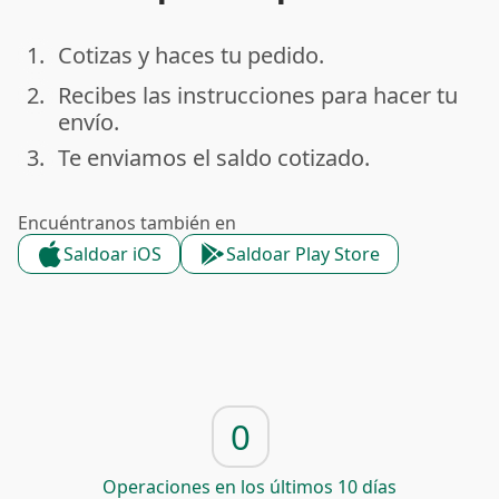
1.
Cotizas y haces tu pedido.
done
2.
Recibes las instrucciones para hacer tu
done
envío.
3.
Te enviamos el saldo cotizado.
done
Encuéntranos también en
Saldoar iOS
Saldoar Play Store
0
Operaciones en los últimos 10 días