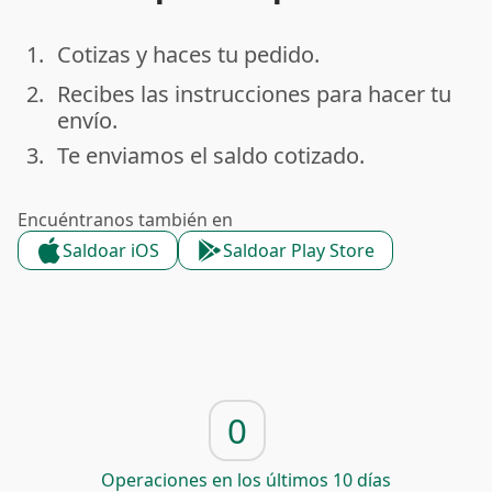
1.
Cotizas y haces tu pedido.
done
2.
Recibes las instrucciones para hacer tu
done
envío.
3.
Te enviamos el saldo cotizado.
done
Encuéntranos también en
Saldoar iOS
Saldoar Play Store
0
Operaciones en los últimos 10 días