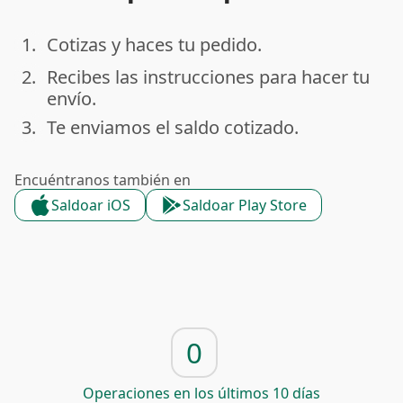
1.
Cotizas y haces tu pedido.
done
2.
Recibes las instrucciones para hacer tu
done
envío.
3.
Te enviamos el saldo cotizado.
done
Encuéntranos también en
Saldoar iOS
Saldoar Play Store
0
Operaciones en los últimos 10 días