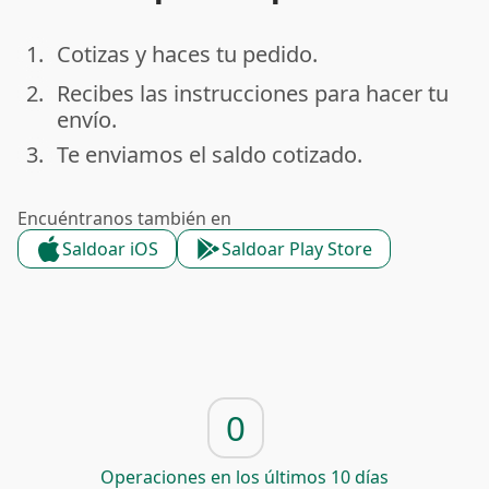
1.
Cotizas y haces tu pedido.
done
2.
Recibes las instrucciones para hacer tu
done
envío.
3.
Te enviamos el saldo cotizado.
done
Encuéntranos también en
Saldoar iOS
Saldoar Play Store
0
Operaciones en los últimos 10 días