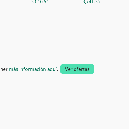
3,616.51
3,741.36
tener
más información aquí
.
Ver ofertas