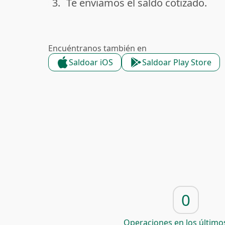
3.
Te enviamos el saldo cotizado.
done
Encuéntranos también en
Saldoar iOS
Saldoar Play Store
0
Operaciones en los últimos