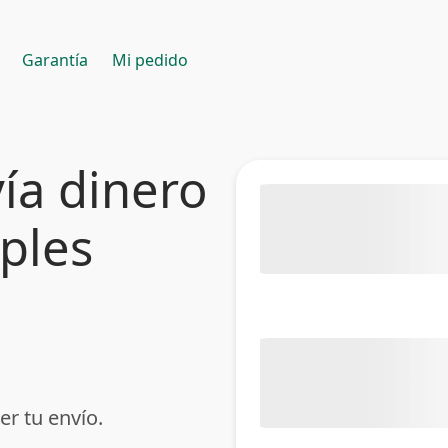
Garantía
Mi pedido
ía dinero
mples
er tu envío.