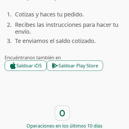
1.
Cotizas y haces tu pedido.
done
2.
Recibes las instrucciones para hacer tu
done
envío.
3.
Te enviamos el saldo cotizado.
done
Encuéntranos también en
Saldoar iOS
Saldoar Play Store
0
Operaciones en los últimos 10 días