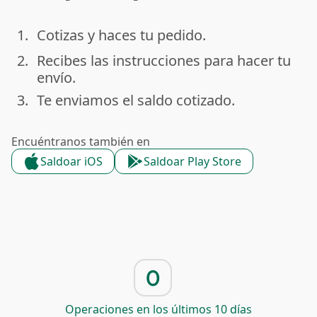
1.
Cotizas y haces tu pedido.
done
2.
Recibes las instrucciones para hacer tu
done
envío.
3.
Te enviamos el saldo cotizado.
done
Encuéntranos también en
Saldoar iOS
Saldoar Play Store
0
Operaciones en los últimos 10 días