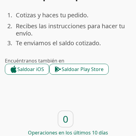
1.
Cotizas y haces tu pedido.
done
2.
Recibes las instrucciones para hacer tu
done
envío.
3.
Te enviamos el saldo cotizado.
done
Encuéntranos también en
Saldoar iOS
Saldoar Play Store
0
Operaciones en los últimos 10 días