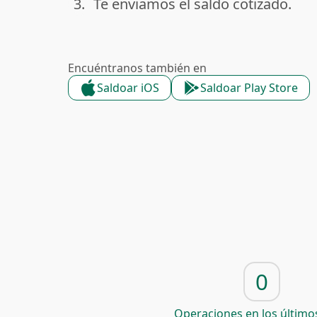
3.
Te enviamos el saldo cotizado.
done
Encuéntranos también en
Saldoar iOS
Saldoar Play Store
0
Operaciones en los últimos