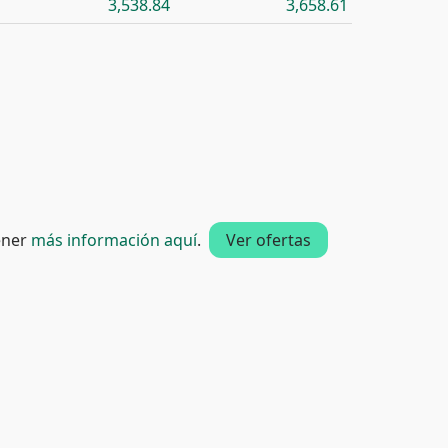
3,538.84
3,658.61
tener
más información aquí
.
Ver ofertas