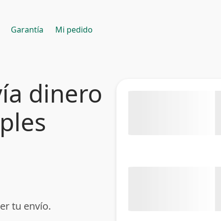
Garantía
Mi pedido
ía dinero
mples
er tu envío.