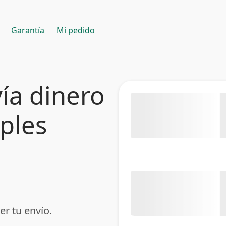
Garantía
Mi pedido
ía dinero
mples
er tu envío.