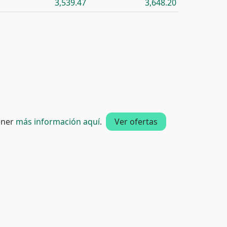
3,539.47
3,648.20
tener
más información aquí
.
Ver ofertas