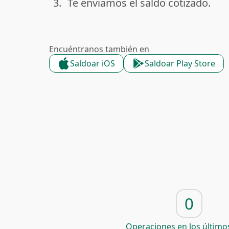
3.
Te enviamos el saldo cotizado.
done
Encuéntranos también en
Saldoar iOS
Saldoar Play Store
0
Operaciones en los últimos