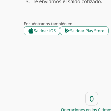
3.
Te enviamos el saldo cotizado.
done
Encuéntranos también en
Saldoar iOS
Saldoar Play Store
0
Operaciones en los últimos