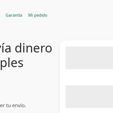
Garantía
Mi pedido
ía dinero
mples
er tu envío.