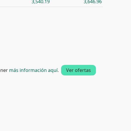
3,540.19
3,646.96
tener
más información aquí
.
Ver ofertas