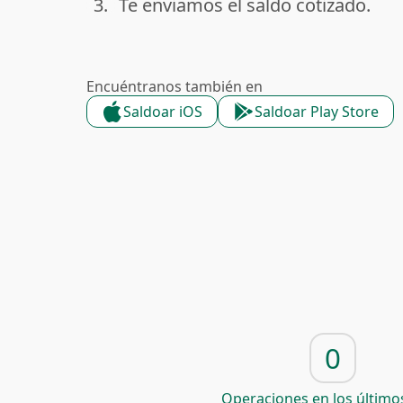
3.
Te enviamos el saldo cotizado.
done
Encuéntranos también en
Saldoar iOS
Saldoar Play Store
0
Operaciones en los últimos