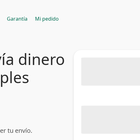
Garantía
Mi pedido
ía dinero
mples
er tu envío.