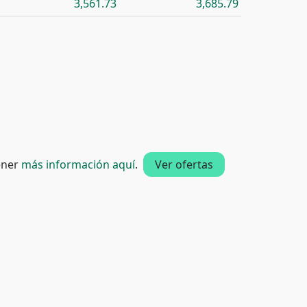
3,561.73
3,685.79
tener
más información aquí
.
Ver ofertas