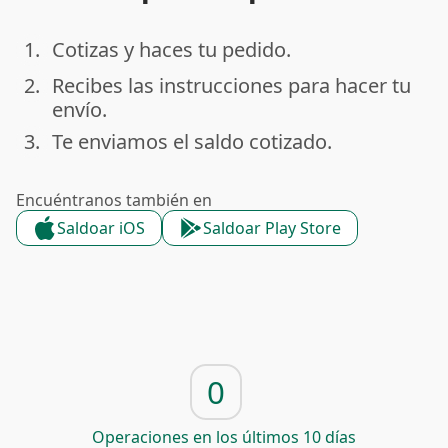
1.
Cotizas y haces tu pedido.
done
2.
Recibes las instrucciones para hacer tu
done
envío.
3.
Te enviamos el saldo cotizado.
done
Encuéntranos también en
Saldoar iOS
Saldoar Play Store
0
Operaciones en los últimos 10 días