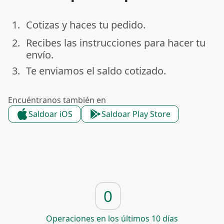
1.
Cotizas y haces tu pedido.
done
2.
Recibes las instrucciones para hacer tu
done
envío.
3.
Te enviamos el saldo cotizado.
done
Encuéntranos también en
Saldoar iOS
Saldoar Play Store
0
Operaciones en los últimos 10 días