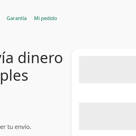
Garantía
Mi pedido
ía dinero
mples
er tu envío.