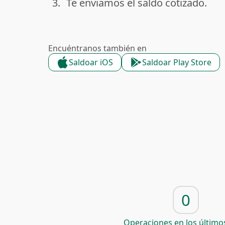
3.
Te enviamos el saldo cotizado.
done
Encuéntranos también en
Saldoar iOS
Saldoar Play Store
0
Operaciones en los últimos