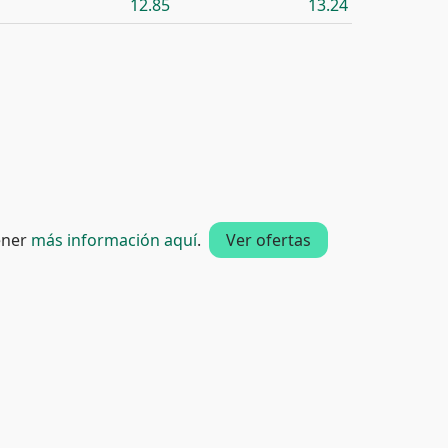
12.85
13.24
tener
más información aquí
.
Ver ofertas