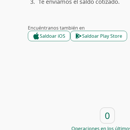
3.
Te enviamos el saldo cotizado.
done
Encuéntranos también en
Saldoar iOS
Saldoar Play Store
0
Operaciones en los últimos