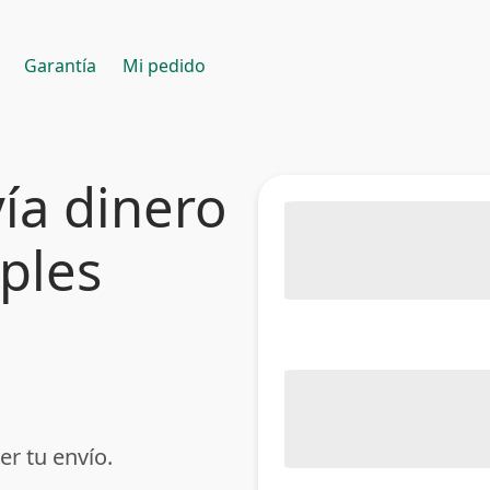
Garantía
Mi pedido
ía dinero
mples
er tu envío.