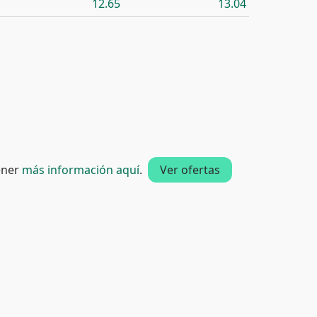
12.65
13.04
tener
más información aquí
.
Ver ofertas