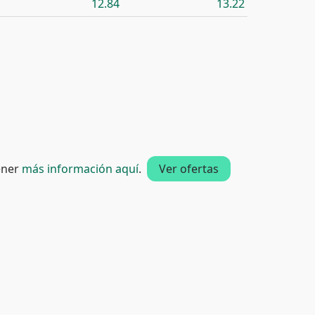
12.84
13.22
tener
más información aquí
.
Ver ofertas