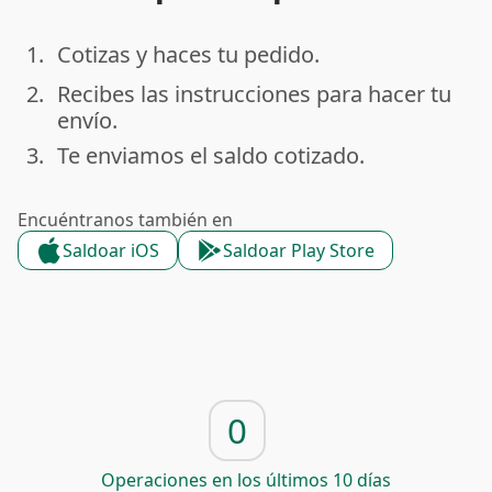
1.
Cotizas y haces tu pedido.
done
2.
Recibes las instrucciones para hacer tu
done
envío.
3.
Te enviamos el saldo cotizado.
done
Encuéntranos también en
Saldoar iOS
Saldoar Play Store
0
Operaciones en los últimos 10 días