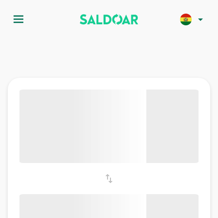
menu
arrow_drop_down
swap_vert