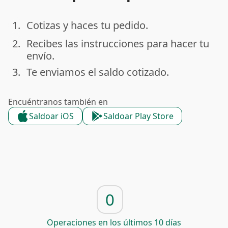
1.
Cotizas y haces tu pedido.
done
2.
Recibes las instrucciones para hacer tu
done
envío.
3.
Te enviamos el saldo cotizado.
done
Encuéntranos también en
Saldoar iOS
Saldoar Play Store
0
Operaciones en los últimos 10 días