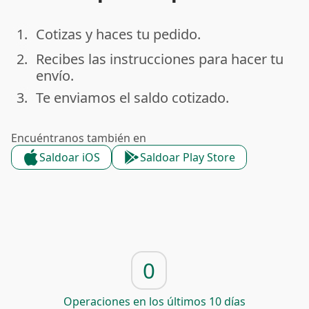
1.
Cotizas y haces tu pedido.
done
2.
Recibes las instrucciones para hacer tu
done
envío.
3.
Te enviamos el saldo cotizado.
done
Encuéntranos también en
Saldoar iOS
Saldoar Play Store
0
Operaciones en los últimos 10 días