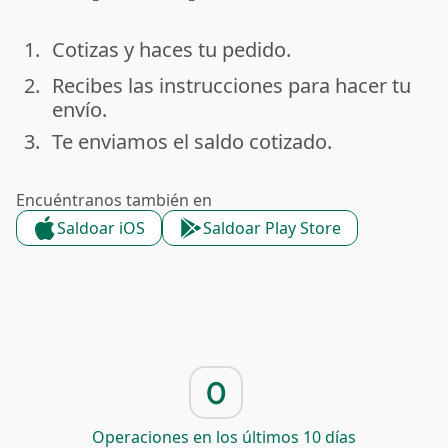
1.
Cotizas y haces tu pedido.
done
2.
Recibes las instrucciones para hacer tu
done
envío.
3.
Te enviamos el saldo cotizado.
done
Encuéntranos también en
Saldoar iOS
Saldoar Play Store
0
Operaciones en los últimos 10 días