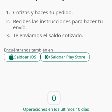
1.
Cotizas y haces tu pedido.
done
2.
Recibes las instrucciones para hacer tu
done
envío.
3.
Te enviamos el saldo cotizado.
done
Encuéntranos también en
Saldoar iOS
Saldoar Play Store
0
Operaciones en los últimos 10 días