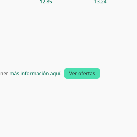
12.85
13.24
tener
más información aquí
.
Ver ofertas