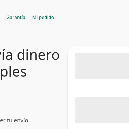
Garantía
Mi pedido
ía dinero
mples
er tu envío.