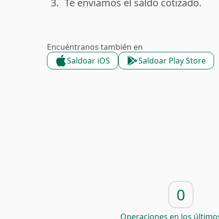
3.
Te enviamos el saldo cotizado.
done
Encuéntranos también en
Saldoar iOS
Saldoar Play Store
0
Operaciones en los últimos