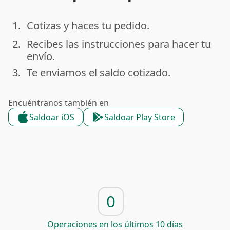
1.
Cotizas y haces tu pedido.
done
2.
Recibes las instrucciones para hacer tu
done
envío.
3.
Te enviamos el saldo cotizado.
done
Encuéntranos también en
Saldoar iOS
Saldoar Play Store
0
Operaciones en los últimos 10 días