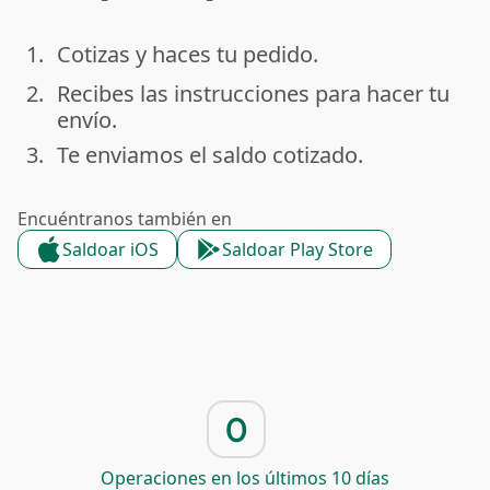
1.
Cotizas y haces tu pedido.
done
2.
Recibes las instrucciones para hacer tu
done
envío.
3.
Te enviamos el saldo cotizado.
done
Encuéntranos también en
Saldoar iOS
Saldoar Play Store
0
Operaciones en los últimos 10 días