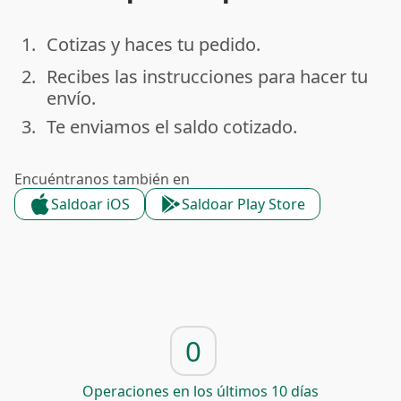
1.
Cotizas y haces tu pedido.
done
2.
Recibes las instrucciones para hacer tu
done
envío.
3.
Te enviamos el saldo cotizado.
done
Encuéntranos también en
Saldoar iOS
Saldoar Play Store
0
Operaciones en los últimos 10 días