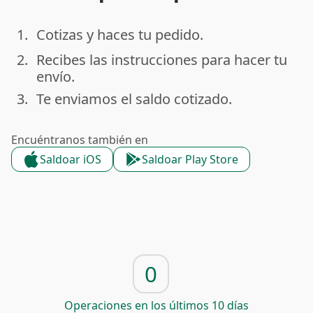
1.
Cotizas y haces tu pedido.
done
2.
Recibes las instrucciones para hacer tu
done
envío.
3.
Te enviamos el saldo cotizado.
done
Encuéntranos también en
Saldoar iOS
Saldoar Play Store
0
Operaciones en los últimos 10 días