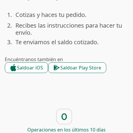
1.
Cotizas y haces tu pedido.
done
2.
Recibes las instrucciones para hacer tu
done
envío.
3.
Te enviamos el saldo cotizado.
done
Encuéntranos también en
Saldoar iOS
Saldoar Play Store
0
Operaciones en los últimos 10 días