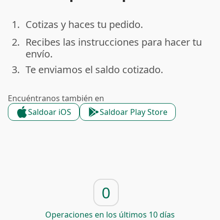
1.
Cotizas y haces tu pedido.
done
2.
Recibes las instrucciones para hacer tu
done
envío.
3.
Te enviamos el saldo cotizado.
done
Encuéntranos también en
Saldoar iOS
Saldoar Play Store
0
Operaciones en los últimos 10 días