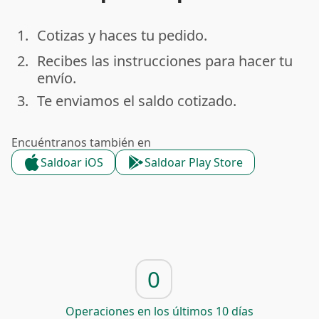
1.
Cotizas y haces tu pedido.
done
2.
Recibes las instrucciones para hacer tu
done
envío.
3.
Te enviamos el saldo cotizado.
done
Encuéntranos también en
Saldoar iOS
Saldoar Play Store
0
Operaciones en los últimos 10 días