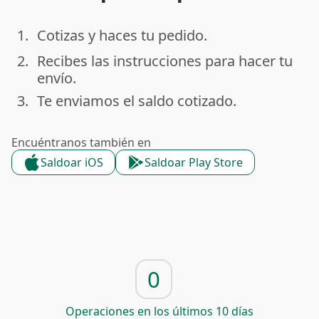
1.
Cotizas y haces tu pedido.
done
2.
Recibes las instrucciones para hacer tu
done
envío.
3.
Te enviamos el saldo cotizado.
done
Encuéntranos también en
Saldoar iOS
Saldoar Play Store
0
Operaciones en los últimos 10 días