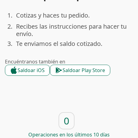
1.
Cotizas y haces tu pedido.
done
2.
Recibes las instrucciones para hacer tu
done
envío.
3.
Te enviamos el saldo cotizado.
done
Encuéntranos también en
Saldoar iOS
Saldoar Play Store
0
Operaciones en los últimos 10 días