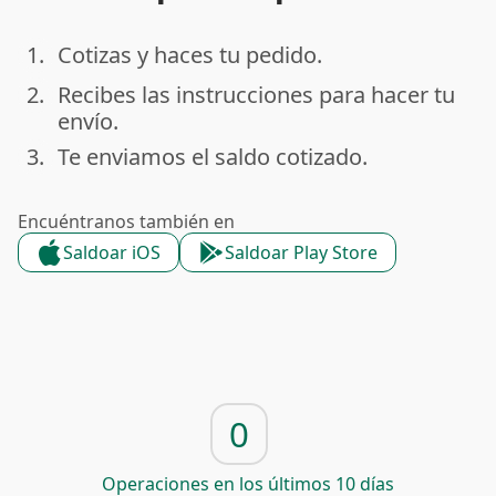
1.
Cotizas y haces tu pedido.
done
2.
Recibes las instrucciones para hacer tu
done
envío.
3.
Te enviamos el saldo cotizado.
done
Encuéntranos también en
Saldoar iOS
Saldoar Play Store
0
Operaciones en los últimos 10 días