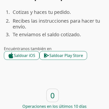
1.
Cotizas y haces tu pedido.
done
2.
Recibes las instrucciones para hacer tu
done
envío.
3.
Te enviamos el saldo cotizado.
done
Encuéntranos también en
Saldoar iOS
Saldoar Play Store
0
Operaciones en los últimos 10 días