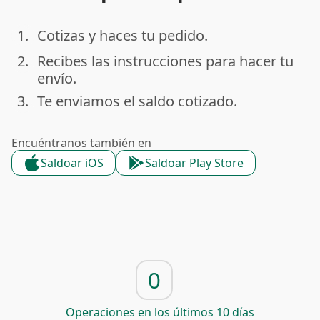
1.
Cotizas y haces tu pedido.
done
2.
Recibes las instrucciones para hacer tu
done
envío.
3.
Te enviamos el saldo cotizado.
done
Encuéntranos también en
Saldoar iOS
Saldoar Play Store
0
Operaciones en los últimos 10 días