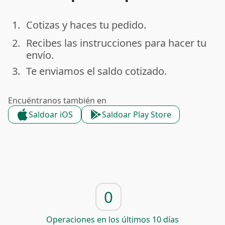
1.
Cotizas y haces tu pedido.
done
2.
Recibes las instrucciones para hacer tu
done
envío.
3.
Te enviamos el saldo cotizado.
done
Encuéntranos también en
Saldoar iOS
Saldoar Play Store
0
Operaciones en los últimos 10 días