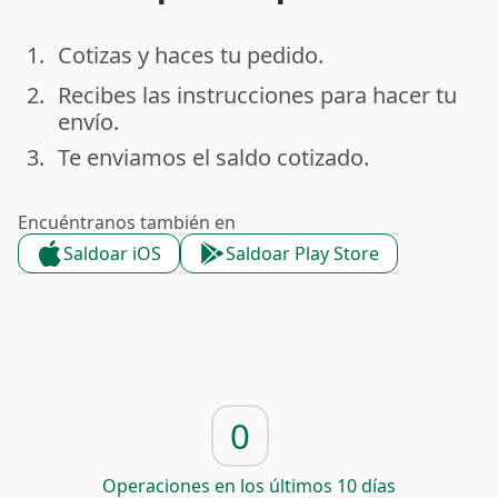
1.
Cotizas y haces tu pedido.
done
2.
Recibes las instrucciones para hacer tu
done
envío.
3.
Te enviamos el saldo cotizado.
done
Encuéntranos también en
Saldoar iOS
Saldoar Play Store
0
Operaciones en los últimos 10 días