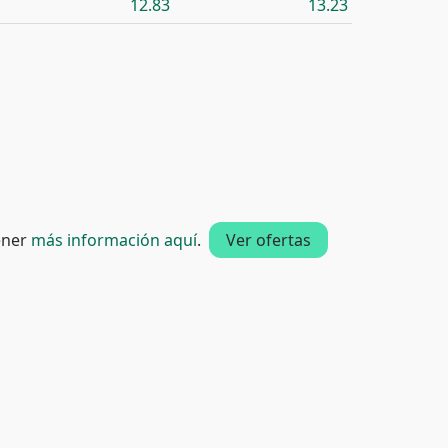
12.83
13.23
tener
más información aquí
.
Ver ofertas