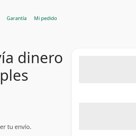
Garantía
Mi pedido
ía dinero
mples
er tu envío.