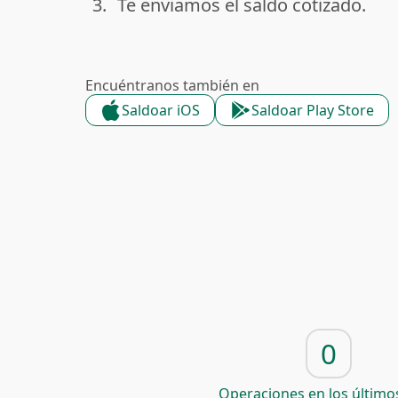
3.
Te enviamos el saldo cotizado.
done
Encuéntranos también en
Saldoar iOS
Saldoar Play Store
0
Operaciones en los últimos